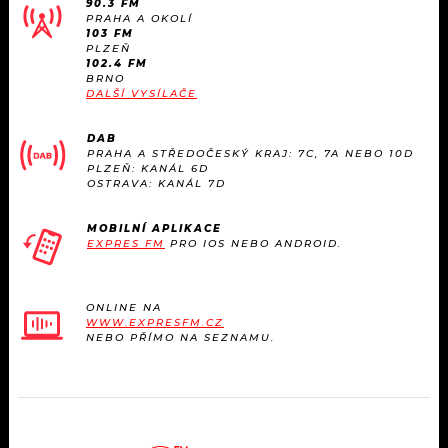
90.3 FM
KALENDÁŘ
PROGRAM
PRAHA A OKOLÍ
103 FM
PLZEŇ
KVÍZY
PLAYLIST
102.4 FM
BRNO
DALŠÍ VYSÍLAČE
VIP
JAK NALADIT
DAB
TRENDY
PRAHA A STŘEDOČESKÝ KRAJ: 7C, 7A NEBO 10D
PLZEŇ: KANÁL 6D
OSTRAVA: KANÁL 7D
KULTURA
MOBILNÍ APLIKACE
EXPRES FM
PRO IOS NEBO ANDROID.
MIX
OSTATNÍ
ONLINE NA
WWW.EXPRESFM.CZ
NEBO PŘÍMO NA SEZNAMU.