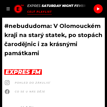
EXPRES
SATURDAY NIGHT FEVER
/
SATURDAY
JAK
ČLÁNKY
PODCASTY
SEZNAM.CZ
CELÝ PLAYLIST
NALADIT
#nebududoma: V Olomouckém
kraji na starý statek, po stopách
DOMŮ
čarodějnic i za krásnými
památkami
ČLÁNKY
AKTUÁLNĚ
PODCASTY
EXPRES FM
HUDBA
JAK NALADIT
POHLED DO ZÁKULISÍ
ROZHOVORY
RÁDIO
CO SE U NÁS DĚJE
#NEBUDUDOMA
APLIKACE
SOUTĚŽE