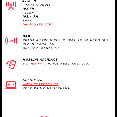
90.3 FM
KALENDÁŘ
PROGRAM
PRAHA A OKOLÍ
103 FM
PLZEŇ
KVÍZY
PLAYLIST
102.4 FM
BRNO
DALŠÍ VYSÍLAČE
VIP
JAK NALADIT
DAB
TRENDY
PRAHA A STŘEDOČESKÝ KRAJ: 7C, 7A NEBO 10D
PLZEŇ: KANÁL 6D
OSTRAVA: KANÁL 7D
KULTURA
MOBILNÍ APLIKACE
EXPRES FM
PRO IOS NEBO ANDROID.
MIX
OSTATNÍ
ONLINE NA
WWW.EXPRESFM.CZ
NEBO PŘÍMO NA SEZNAMU.