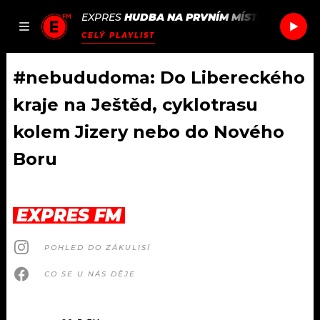
EXPRES
HUDBA NA PRVNÍM MÍSTĚ
/
SUNSCR
JAK
ČLÁNKY
PODCASTY
SEZNAM.CZ
CELÝ PLAYLIST
NALADIT
#nebududoma: Do Libereckého
kraje na Ještěd, cyklotrasu
DOMŮ
kolem Jizery nebo do Nového
Boru
ČLÁNKY
AKTUÁLNĚ
PODCASTY
EXPRES FM
HUDBA
JAK NALADIT
POHLED DO ZÁKULISÍ
ROZHOVORY
RÁDIO
CO SE U NÁS DĚJE
#NEBUDUDOMA
APLIKACE
SOUTĚŽE