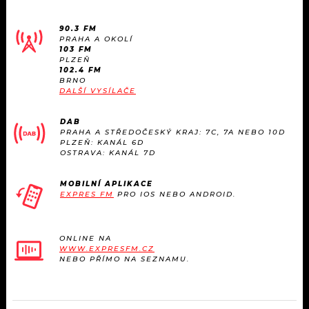
KALENDÁŘ
PROGRAM
90.3 FM
KVÍZY
PRAHA A OKOLÍ
PLAYLIST
103 FM
PLZEŇ
102.4 FM
VIP
JAK NALADIT
BRNO
DALŠÍ VYSÍLAČE
TRENDY
DAB
PRAHA A STŘEDOČESKÝ KRAJ: 7C, 7A NEBO 10D
KULTURA
PLZEŇ: KANÁL 6D
OSTRAVA: KANÁL 7D
MIX
MOBILNÍ APLIKACE
EXPRES FM
PRO IOS NEBO ANDROID.
OSTATNÍ
ONLINE NA
WWW.EXPRESFM.CZ
NEBO PŘÍMO NA SEZNAMU.