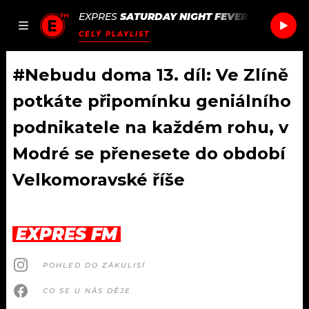
EXPRES
SATURDAY NIGHT FEVER
/
SATURDAY
JAK
ČLÁNKY
PODCASTY
SEZNAM.CZ
CELÝ PLAYLIST
NALADIT
#Nebudu doma 13. díl: Ve Zlíně
potkáte připomínku geniálního
DOMŮ
podnikatele na každém rohu, v
Modré se přenesete do období
ČLÁNKY
Velkomoravské říše
AKTUÁLNĚ
PODCASTY
HUDBA
JAK NALADIT
EXPRES FM
ROZHOVORY
RÁDIO
POHLED DO ZÁKULISÍ
#NEBUDUDOMA
APLIKACE
SOUTĚŽE
CO SE U NÁS DĚJE