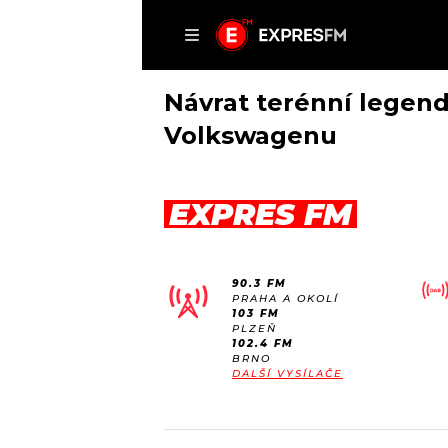
ČLÁNKY
P
Návrat terénní legendy
Volkswagenu
DOMŮ
EXPRES FM
ČLÁNKY
AKTUÁLNĚ
VIP
90.3 FM
HUDBA
TRENDY
PRAHA A OKOLÍ
103 FM
ROZHOVORY
KULTURA
PLZEŇ
102.4 FM
#NEBUDUDOMA
MIX
BRNO
DALŠÍ VYSÍLAČE
KALENDÁŘ
OSTATNÍ
KVÍZY
PODCASTY