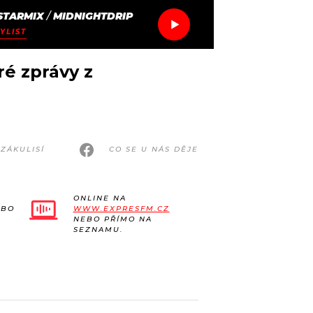
STARMIX
/
MIDNIGHTDRIP
YLIST
ré zprávy z
ZÁKULISÍ
CO SE U NÁS DĚJE
ONLINE NA
EBO
WWW.EXPRESFM.CZ
NEBO PŘÍMO NA
SEZNAMU.