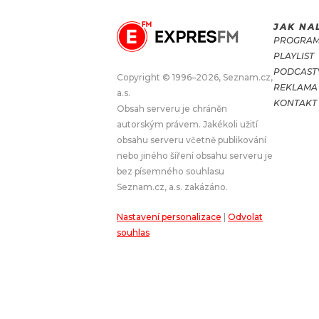
JAK NA
JAK NALADIT
PROGRA
PLAYLIST
RÁDIO
PODCAST
Copyright © 1996–2026, Seznam.cz,
REKLAMA
a.s.
APLIKACE
PLAYLIST
KONTAKT
Obsah serveru je chráněn
PROGRAM
JAK NALADI
autorským právem. Jakékoli užití
obsahu serveru včetně publikování
SOUTĚŽE
nebo jiného šíření obsahu serveru je
bez písemného souhlasu
Seznam.cz, a.s. zakázáno.
Nastavení personalizace
|
Odvolat
souhlas