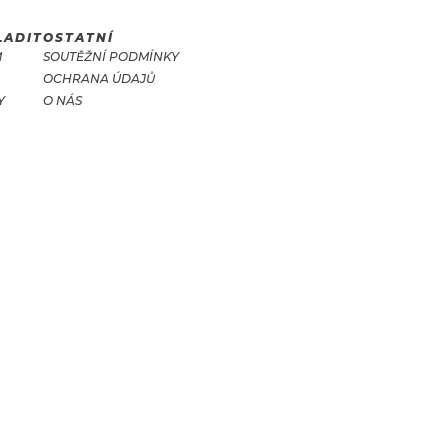
LADIT
OSTATNÍ
M
SOUTĚŽNÍ PODMÍNKY
OCHRANA ÚDAJŮ
Y
O NÁS
T