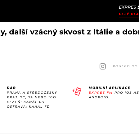
EXPRES
JAK
ODCASTY
SEZNAM.CZ
CELÝ PLA
NALADIT
, další vzácný skvost z Itálie a dob
POHLED DO 
DAB
MOBILNÍ APLIKACE
PRAHA A STŘEDOČESKÝ
EXPRES FM
PRO IOS N
KRAJ: 7C, 7A NEBO 10D
ANDROID.
PLZEŇ: KANÁL 6D
OSTRAVA: KANÁL 7D