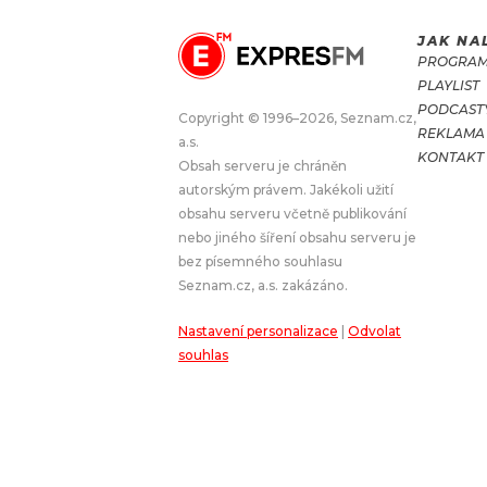
JAK NA
JAK NALADIT
PROGRA
PLAYLIST
RÁDIO
PODCAST
Copyright © 1996–2026, Seznam.cz,
REKLAMA
a.s.
APLIKACE
PLAYLIST
KONTAKT
Obsah serveru je chráněn
PROGRAM
JAK NALADI
autorským právem. Jakékoli užití
obsahu serveru včetně publikování
SOUTĚŽE
nebo jiného šíření obsahu serveru je
bez písemného souhlasu
Seznam.cz, a.s. zakázáno.
Nastavení personalizace
|
Odvolat
souhlas