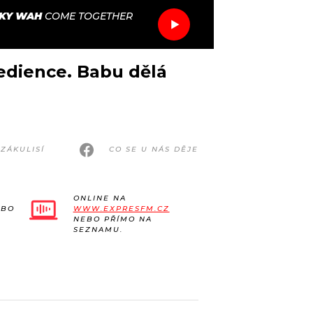
KY WAH
COME TOGETHER
redience. Babu dělá
ZÁKULISÍ
CO SE U NÁS DĚJE
ONLINE NA
EBO
WWW.EXPRESFM.CZ
NEBO PŘÍMO NA
SEZNAMU.