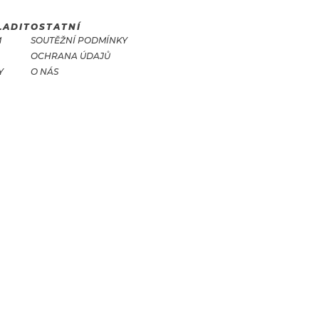
LADIT
OSTATNÍ
M
SOUTĚŽNÍ PODMÍNKY
OCHRANA ÚDAJŮ
Y
O NÁS
T