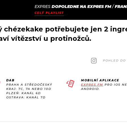
EXPRES
DOPOLEDNE NA EXPRES FM
/
FRAN
JAK
ODCASTY
SEZNAM.CZ
CELÝ PLAYLIST
NALADIT
ský chézekake potřebujete jen 2 ing
aví vítězství u protinožců.
POHLED DO 
DAB
MOBILNÍ APLIKACE
PRAHA A STŘEDOČESKÝ
EXPRES FM
PRO IOS N
KRAJ: 7C, 7A NEBO 10D
ANDROID.
PLZEŇ: KANÁL 6D
OSTRAVA: KANÁL 7D