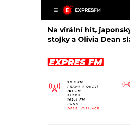
ČLÁNKY
P
Na virální hit, japon
stojky a Olivia Dean sl
DOMŮ
EXPRES FM
ČLÁNKY
AKTUÁLNĚ
VIP
90.3 FM
HUDBA
TRENDY
PRAHA A OKOLÍ
103 FM
ROZHOVORY
KULTURA
PLZEŇ
102.4 FM
#NEBUDUDOMA
MIX
BRNO
DALŠÍ VYSÍLAČE
KALENDÁŘ
OSTATNÍ
KVÍZY
PODCASTY