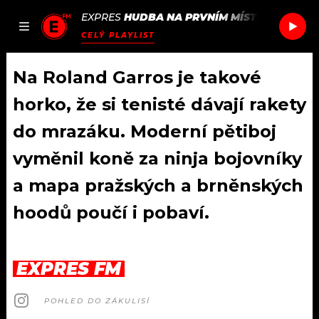
EXPRES
HUDBA NA PRVNÍM MÍSTĚ
/
SLAYYY
JAK
ČLÁNKY
PODCASTY
SEZNAM.CZ
CELÝ PLAYLIST
NALADIT
Na Roland Garros je takové
horko, že si tenisté dávají rakety
DOMŮ
do mrazáku. Moderní pětiboj
vyměnil koně za ninja bojovníky
ČLÁNKY
a mapa pražských a brněnských
AKTUÁLNĚ
PODCASTY
hoodů poučí i pobaví.
HUDBA
JAK NALADIT
ROZHOVORY
RÁDIO
EXPRES FM
#NEBUDUDOMA
APLIKACE
SOUTĚŽE
POHLED DO ZÁKULISÍ