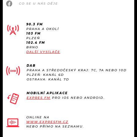
KALENDÁŘ
CO SE U NÁS DĚJE
PROGRAM
KVÍZY
PLAYLIST
90.3 FM
PRAHA A OKOLÍ
VIP
JAK NALADIT
103 FM
PLZEŇ
102.4 FM
TRENDY
BRNO
DALŠÍ VYSÍLAČE
KULTURA
DAB
PRAHA A STŘEDOČESKÝ KRAJ: 7C, 7A NEBO 10D
PLZEŇ: KANÁL 6D
MIX
OSTRAVA: KANÁL 7D
OSTATNÍ
MOBILNÍ APLIKACE
EXPRES FM
PRO IOS NEBO ANDROID.
ONLINE NA
WWW.EXPRESFM.CZ
NEBO PŘÍMO NA SEZNAMU.