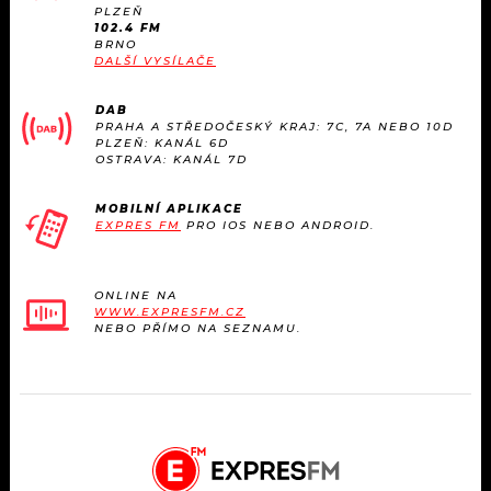
KALENDÁŘ
PLZEŇ
PROGRAM
102.4 FM
BRNO
KVÍZY
DALŠÍ VYSÍLAČE
PLAYLIST
DAB
VIP
JAK NALADIT
PRAHA A STŘEDOČESKÝ KRAJ: 7C, 7A NEBO 10D
PLZEŇ: KANÁL 6D
OSTRAVA: KANÁL 7D
TRENDY
MOBILNÍ APLIKACE
KULTURA
EXPRES FM
PRO IOS NEBO ANDROID.
MIX
ONLINE NA
WWW.EXPRESFM.CZ
OSTATNÍ
NEBO PŘÍMO NA SEZNAMU.