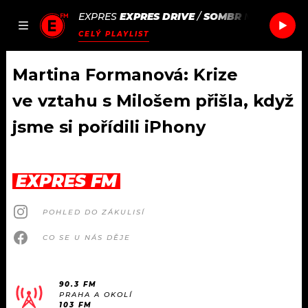
EXPRES
EXPRES DRIVE
/
SOMBR
MY BODY IS
JAK
ČLÁNKY
PODCASTY
SEZNAM.CZ
CELÝ PLAYLIST
NALADIT
Martina Formanová: Krize
ve vztahu s Milošem přišla, když
DOMŮ
jsme si pořídili iPhony
ČLÁNKY
EXPRES FM
AKTUÁLNĚ
PODCASTY
POHLED DO ZÁKULISÍ
HUDBA
JAK NALADIT
CO SE U NÁS DĚJE
ROZHOVORY
RÁDIO
#NEBUDUDOMA
APLIKACE
90.3 FM
SOUTĚŽE
PRAHA A OKOLÍ
103 FM