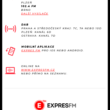
KALENDÁŘ
PLZEŇ
PROGRAM
102.4 FM
BRNO
KVÍZY
DALŠÍ VYSÍLAČE
PLAYLIST
DAB
VIP
JAK NALADIT
PRAHA A STŘEDOČESKÝ KRAJ: 7C, 7A NEBO 10D
PLZEŇ: KANÁL 6D
OSTRAVA: KANÁL 7D
TRENDY
MOBILNÍ APLIKACE
KULTURA
EXPRES FM
PRO IOS NEBO ANDROID.
MIX
ONLINE NA
WWW.EXPRESFM.CZ
OSTATNÍ
NEBO PŘÍMO NA SEZNAMU.