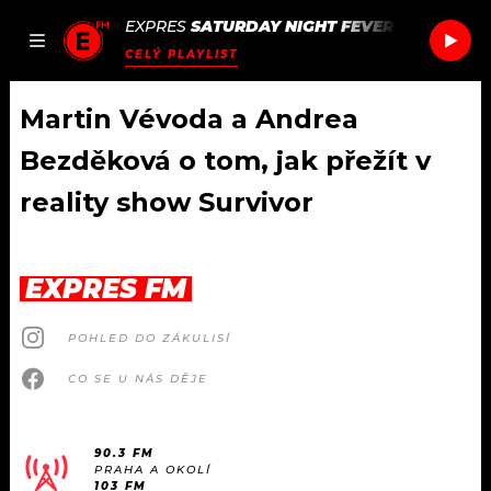
EXPRES
SATURDAY NIGHT FEVER
/
SATURDAY
JAK
ČLÁNKY
PODCASTY
SEZNAM.CZ
CELÝ PLAYLIST
NALADIT
Martin Vévoda a Andrea
Bezděková o tom, jak přežít v
DOMŮ
reality show Survivor
ČLÁNKY
EXPRES FM
AKTUÁLNĚ
PODCASTY
POHLED DO ZÁKULISÍ
HUDBA
JAK NALADIT
CO SE U NÁS DĚJE
ROZHOVORY
RÁDIO
#NEBUDUDOMA
APLIKACE
90.3 FM
SOUTĚŽE
PRAHA A OKOLÍ
103 FM