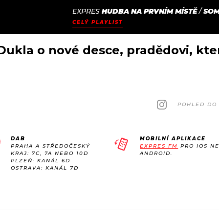
EXPRES
HUDBA NA PRVNÍM MÍSTĚ
/
SO
JAK
ODCASTY
SEZNAM.CZ
CELÝ PLAYLIST
NALADIT
Dukla o nové desce, pradědovi, kter
POHLED DO 
DAB
MOBILNÍ APLIKACE
PRAHA A STŘEDOČESKÝ
EXPRES FM
PRO IOS N
KRAJ: 7C, 7A NEBO 10D
ANDROID.
PLZEŇ: KANÁL 6D
OSTRAVA: KANÁL 7D