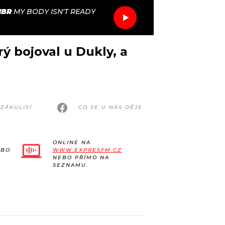
MBR
MY BODY ISN'T READY
ý bojoval u Dukly, a
ZÁKULISÍ
CO SE U NÁS DĚJE
ONLINE NA
EBO
WWW.EXPRESFM.CZ
NEBO PŘÍMO NA
SEZNAMU.