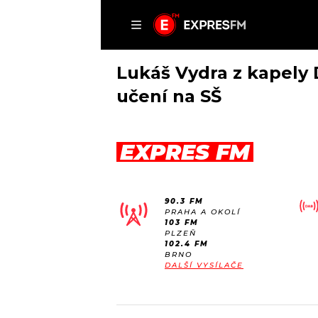
ČLÁNKY
P
Lukáš Vydra z kapely 
učení na SŠ
DOMŮ
EXPRES FM
ČLÁNKY
AKTUÁLNĚ
VIP
90.3 FM
HUDBA
TRENDY
PRAHA A OKOLÍ
103 FM
ROZHOVORY
KULTURA
PLZEŇ
102.4 FM
#NEBUDUDOMA
MIX
BRNO
DALŠÍ VYSÍLAČE
KALENDÁŘ
OSTATNÍ
KVÍZY
PODCASTY