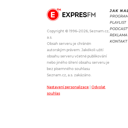
JAK NA
JAK NALADIT
PROGRA
PLAYLIST
RÁDIO
PODCAST
Copyright © 1996–2026, Seznam.cz,
REKLAMA
a.s.
APLIKACE
PLAYLIST
KONTAKT
Obsah serveru je chráněn
PROGRAM
JAK NALADI
autorským právem. Jakékoli užití
obsahu serveru včetně publikování
SOUTĚŽE
nebo jiného šíření obsahu serveru je
bez písemného souhlasu
Seznam.cz, a.s. zakázáno.
Nastavení personalizace
|
Odvolat
souhlas