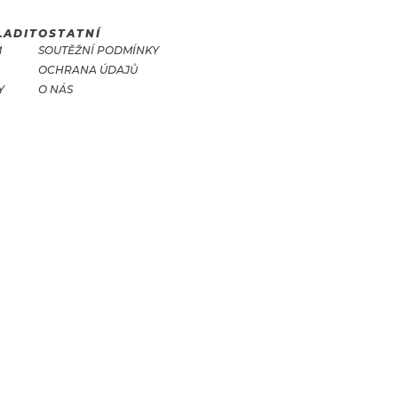
LADIT
OSTATNÍ
M
SOUTĚŽNÍ PODMÍNKY
OCHRANA ÚDAJŮ
Y
O NÁS
T