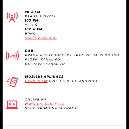
KALENDÁŘ
PROGRAM
90.3 FM
KVÍZY
PRAHA A OKOLÍ
PLAYLIST
103 FM
PLZEŇ
102.4 FM
VIP
JAK NALADIT
BRNO
DALŠÍ VYSÍLAČE
TRENDY
DAB
PRAHA A STŘEDOČESKÝ KRAJ: 7C, 7A NEBO 10D
KULTURA
PLZEŇ: KANÁL 6D
OSTRAVA: KANÁL 7D
MIX
MOBILNÍ APLIKACE
EXPRES FM
PRO IOS NEBO ANDROID.
OSTATNÍ
ONLINE NA
WWW.EXPRESFM.CZ
NEBO PŘÍMO NA SEZNAMU.