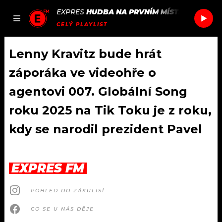
EXPRES
HUDBA NA PRVNÍM MÍSTĚ
/
PHOEBE
JAK
ČLÁNKY
PODCASTY
SEZNAM.CZ
CELÝ PLAYLIST
NALADIT
Lenny Kravitz bude hrát
záporáka ve videohře o
DOMŮ
agentovi 007. Globální Song
roku 2025 na Tik Toku je z roku,
ČLÁNKY
kdy se narodil prezident Pavel
AKTUÁLNĚ
PODCASTY
HUDBA
JAK NALADIT
EXPRES FM
ROZHOVORY
RÁDIO
POHLED DO ZÁKULISÍ
#NEBUDUDOMA
APLIKACE
SOUTĚŽE
CO SE U NÁS DĚJE