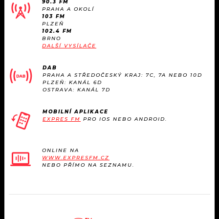
90.3 FM
KALENDÁŘ
PROGRAM
PRAHA A OKOLÍ
103 FM
PLZEŇ
KVÍZY
PLAYLIST
102.4 FM
BRNO
DALŠÍ VYSÍLAČE
VIP
JAK NALADIT
DAB
TRENDY
PRAHA A STŘEDOČESKÝ KRAJ: 7C, 7A NEBO 10D
PLZEŇ: KANÁL 6D
OSTRAVA: KANÁL 7D
KULTURA
MOBILNÍ APLIKACE
EXPRES FM
PRO IOS NEBO ANDROID.
MIX
OSTATNÍ
ONLINE NA
WWW.EXPRESFM.CZ
NEBO PŘÍMO NA SEZNAMU.