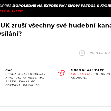
XPRES
DOPOLEDNE NA EXPRES FM
/
SNOW PATROL & KYLI
JAK
ODCASTY
SEZNAM.CZ
ELÝ PLAYLIST
NALADIT
 UK zruší všechny své hudební kan
ysílání?
POHLED DO 
DAB
MOBILNÍ APLIKACE
PRAHA A STŘEDOČESKÝ
EXPRES FM
PRO IOS N
KRAJ: 7C, 7A NEBO 10D
ANDROID.
PLZEŇ: KANÁL 6D
OSTRAVA: KANÁL 7D