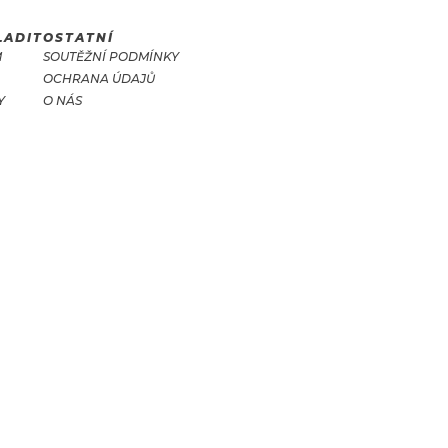
LADIT
OSTATNÍ
M
SOUTĚŽNÍ PODMÍNKY
OCHRANA ÚDAJŮ
Y
O NÁS
T