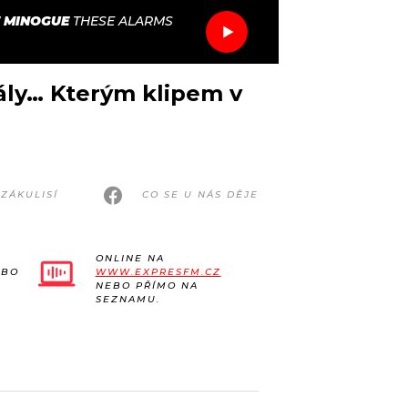
E MINOGUE
THESE ALARMS
ály… Kterým klipem v
ZÁKULISÍ
CO SE U NÁS DĚJE
ONLINE NA
EBO
WWW.EXPRESFM.CZ
NEBO PŘÍMO NA
SEZNAMU.