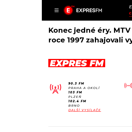
E
ČLÁNKY
P
C
Konec jedné éry. MTV
roce 1997 zahajovali v
DOMŮ
EXPRES FM
ČLÁNKY
AKTUÁLNĚ
VIP
90.3 FM
HUDBA
TRENDY
PRAHA A OKOLÍ
103 FM
ROZHOVORY
KULTURA
PLZEŇ
102.4 FM
#NEBUDUDOMA
MIX
BRNO
DALŠÍ VYSÍLAČE
KALENDÁŘ
OSTATNÍ
KVÍZY
PODCASTY