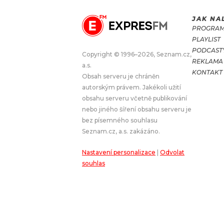
JAK NA
JAK NALADIT
PROGRA
PLAYLIST
RÁDIO
PODCAST
Copyright © 1996–2026, Seznam.cz,
REKLAMA
a.s.
APLIKACE
PLAYLIST
KONTAKT
Obsah serveru je chráněn
PROGRAM
JAK NALADI
autorským právem. Jakékoli užití
obsahu serveru včetně publikování
SOUTĚŽE
nebo jiného šíření obsahu serveru je
bez písemného souhlasu
Seznam.cz, a.s. zakázáno.
Nastavení personalizace
|
Odvolat
souhlas