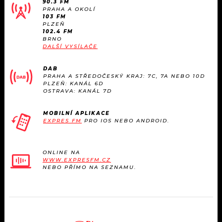
90.3 FM
KALENDÁŘ
PROGRAM
PRAHA A OKOLÍ
103 FM
PLZEŇ
KVÍZY
PLAYLIST
102.4 FM
BRNO
DALŠÍ VYSÍLAČE
VIP
JAK NALADIT
DAB
TRENDY
PRAHA A STŘEDOČESKÝ KRAJ: 7C, 7A NEBO 10D
PLZEŇ: KANÁL 6D
OSTRAVA: KANÁL 7D
KULTURA
MOBILNÍ APLIKACE
EXPRES FM
PRO IOS NEBO ANDROID.
MIX
OSTATNÍ
ONLINE NA
WWW.EXPRESFM.CZ
NEBO PŘÍMO NA SEZNAMU.