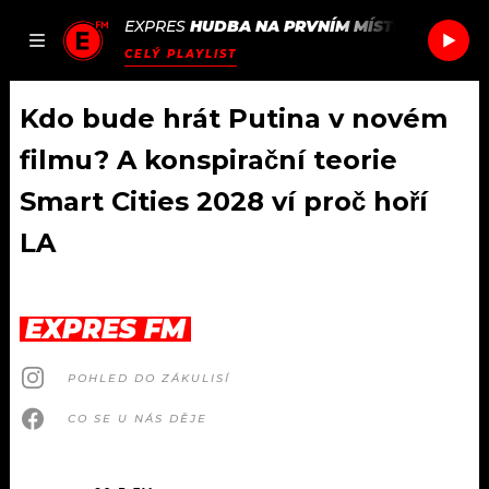
EXPRES
HUDBA NA PRVNÍM MÍSTĚ
/
JUNGLE
JAK
ČLÁNKY
PODCASTY
SEZNAM.CZ
CELÝ PLAYLIST
NALADIT
Kdo bude hrát Putina v novém
filmu? A konspirační teorie
DOMŮ
Smart Cities 2028 ví proč hoří
LA
ČLÁNKY
AKTUÁLNĚ
PODCASTY
EXPRES FM
HUDBA
JAK NALADIT
POHLED DO ZÁKULISÍ
ROZHOVORY
RÁDIO
CO SE U NÁS DĚJE
#NEBUDUDOMA
APLIKACE
SOUTĚŽE