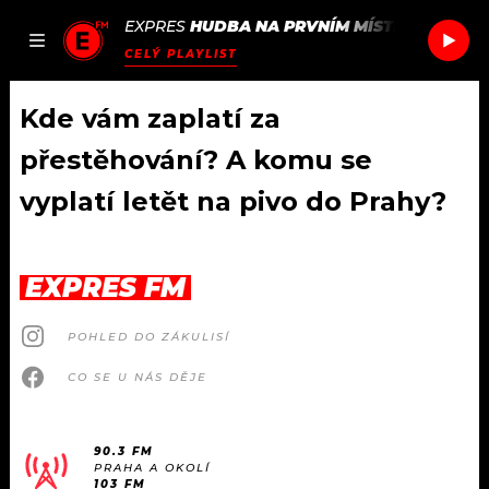
EXPRES
HUDBA NA PRVNÍM MÍSTĚ
/
SOAK
EV
JAK
ČLÁNKY
PODCASTY
SEZNAM.CZ
CELÝ PLAYLIST
NALADIT
Kde vám zaplatí za
přestěhování? A komu se
DOMŮ
vyplatí letět na pivo do Prahy?
ČLÁNKY
EXPRES FM
AKTUÁLNĚ
PODCASTY
POHLED DO ZÁKULISÍ
HUDBA
JAK NALADIT
CO SE U NÁS DĚJE
ROZHOVORY
RÁDIO
#NEBUDUDOMA
APLIKACE
90.3 FM
SOUTĚŽE
PRAHA A OKOLÍ
103 FM