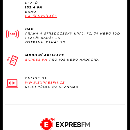
KALENDÁŘ
PLZEŇ
PROGRAM
102.4 FM
BRNO
KVÍZY
DALŠÍ VYSÍLAČE
PLAYLIST
DAB
VIP
JAK NALADIT
PRAHA A STŘEDOČESKÝ KRAJ: 7C, 7A NEBO 10D
PLZEŇ: KANÁL 6D
OSTRAVA: KANÁL 7D
TRENDY
MOBILNÍ APLIKACE
KULTURA
EXPRES FM
PRO IOS NEBO ANDROID.
MIX
ONLINE NA
WWW.EXPRESFM.CZ
OSTATNÍ
NEBO PŘÍMO NA SEZNAMU.