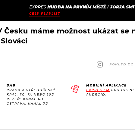
EXPRES
HUDBA NA PRVNÍM MÍSTĚ
/
JORJA SMI
JAK
ODCASTY
SEZNAM.CZ
CELÝ PLAYLIST
NALADIT
 V Česku máme možnost ukázat se n
 Slováci
POHLED DO 
DAB
MOBILNÍ APLIKACE
PRAHA A STŘEDOČESKÝ
EXPRES FM
PRO IOS N
KRAJ: 7C, 7A NEBO 10D
ANDROID.
PLZEŇ: KANÁL 6D
OSTRAVA: KANÁL 7D