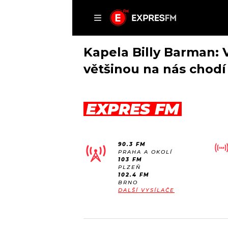
ČLÁNKY
P
Kapela Billy Barman:
většinou na nás chodí
DOMŮ
EXPRES FM
ČLÁNKY
AKTUÁLNĚ
VIP
90.3 FM
HUDBA
TRENDY
PRAHA A OKOLÍ
103 FM
ROZHOVORY
KULTURA
PLZEŇ
102.4 FM
#NEBUDUDOMA
MIX
BRNO
DALŠÍ VYSÍLAČE
KALENDÁŘ
OSTATNÍ
KVÍZY
PODCASTY