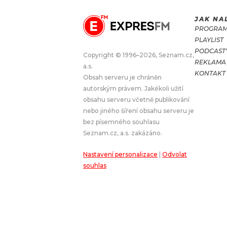
JAK NA
JAK NALADIT
PROGRA
PLAYLIST
RÁDIO
PODCAST
Copyright © 1996–2026, Seznam.cz,
REKLAMA
a.s.
APLIKACE
PLAYLIST
KONTAKT
Obsah serveru je chráněn
PROGRAM
JAK NALADI
autorským právem. Jakékoli užití
obsahu serveru včetně publikování
SOUTĚŽE
nebo jiného šíření obsahu serveru je
bez písemného souhlasu
Seznam.cz, a.s. zakázáno.
Nastavení personalizace
|
Odvolat
souhlas