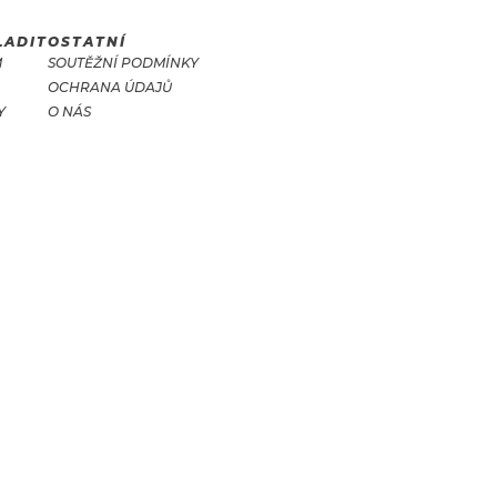
LADIT
OSTATNÍ
M
SOUTĚŽNÍ PODMÍNKY
OCHRANA ÚDAJŮ
Y
O NÁS
T