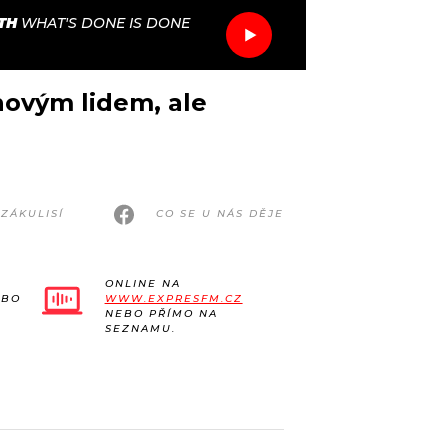
TH
WHAT'S DONE IS DONE
ovým lidem, ale
ZÁKULISÍ
CO SE U NÁS DĚJE
ONLINE NA
EBO
WWW.EXPRESFM.CZ
NEBO PŘÍMO NA
SEZNAMU.