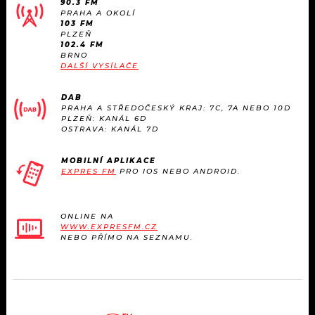
90.3 FM
KALENDÁŘ
PROGRAM
PRAHA A OKOLÍ
103 FM
PLZEŇ
KVÍZY
PLAYLIST
102.4 FM
BRNO
DALŠÍ VYSÍLAČE
VIP
JAK NALADIT
DAB
TRENDY
PRAHA A STŘEDOČESKÝ KRAJ: 7C, 7A NEBO 10D
PLZEŇ: KANÁL 6D
OSTRAVA: KANÁL 7D
KULTURA
MOBILNÍ APLIKACE
EXPRES FM
PRO IOS NEBO ANDROID.
MIX
OSTATNÍ
ONLINE NA
WWW.EXPRESFM.CZ
NEBO PŘÍMO NA SEZNAMU.