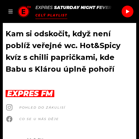
EXPRES
SATURDAY NIGHT FEVER
/
SATURDAY
JAK
ČLÁNKY
PODCASTY
SEZNAM.CZ
CELÝ PLAYLIST
NALADIT
Kam si odskočit, když není
poblíž veřejné wc. Hot&Spicy
DOMŮ
kvíz s chilli papričkami, kde
Babu s Klárou úplně pohoří
ČLÁNKY
AKTUÁLNĚ
PODCASTY
EXPRES FM
HUDBA
JAK NALADIT
POHLED DO ZÁKULISÍ
ROZHOVORY
RÁDIO
CO SE U NÁS DĚJE
#NEBUDUDOMA
APLIKACE
SOUTĚŽE