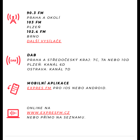
KALENDÁŘ
PROGRAM
90.3 FM
KVÍZY
PRAHA A OKOLÍ
PLAYLIST
103 FM
PLZEŇ
102.4 FM
VIP
JAK NALADIT
BRNO
DALŠÍ VYSÍLAČE
TRENDY
DAB
PRAHA A STŘEDOČESKÝ KRAJ: 7C, 7A NEBO 10D
KULTURA
PLZEŇ: KANÁL 6D
OSTRAVA: KANÁL 7D
MIX
MOBILNÍ APLIKACE
EXPRES FM
PRO IOS NEBO ANDROID.
OSTATNÍ
ONLINE NA
WWW.EXPRESFM.CZ
NEBO PŘÍMO NA SEZNAMU.