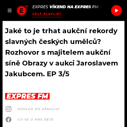
EXPRES
VÍKEND NA EXPRES FM
/
MORCHEEBA
JAK
ČLÁNKY
PODCASTY
SEZNAM.CZ
CELÝ PLAYLIST
NALADIT
Jaké to je trhat aukční rekordy
slavných českých umělců?
DOMŮ
Rozhovor s majitelem aukční
síně Obrazy v aukci Jaroslavem
ČLÁNKY
Jakubcem. EP 3/5
AKTUÁLNĚ
PODCASTY
HUDBA
JAK NALADIT
EXPRES FM
ROZHOVORY
RÁDIO
POHLED DO ZÁKULISÍ
#NEBUDUDOMA
APLIKACE
SOUTĚŽE
CO SE U NÁS DĚJE