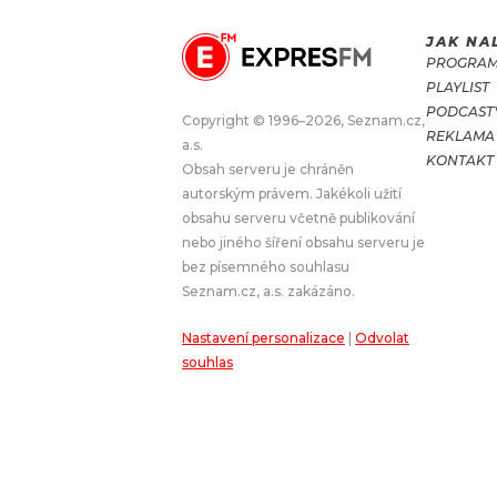
JAK NA
JAK NALADIT
PROGRA
PLAYLIST
RÁDIO
PODCAST
Copyright © 1996–2026, Seznam.cz,
REKLAMA
a.s.
APLIKACE
PLAYLIST
KONTAKT
Obsah serveru je chráněn
PROGRAM
JAK NALADI
autorským právem. Jakékoli užití
obsahu serveru včetně publikování
SOUTĚŽE
nebo jiného šíření obsahu serveru je
bez písemného souhlasu
Seznam.cz, a.s. zakázáno.
Nastavení personalizace
|
Odvolat
souhlas