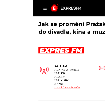
ČLÁNKY
P
Jak se promění Pražský
do divadla, kina a mu
DOMŮ
EXPRES FM
ČLÁNKY
AKTUÁLNĚ
VIP
90.3 FM
HUDBA
TRENDY
PRAHA A OKOLÍ
103 FM
ROZHOVORY
KULTURA
PLZEŇ
102.4 FM
#NEBUDUDOMA
MIX
BRNO
DALŠÍ VYSÍLAČE
KALENDÁŘ
OSTATNÍ
KVÍZY
PODCASTY