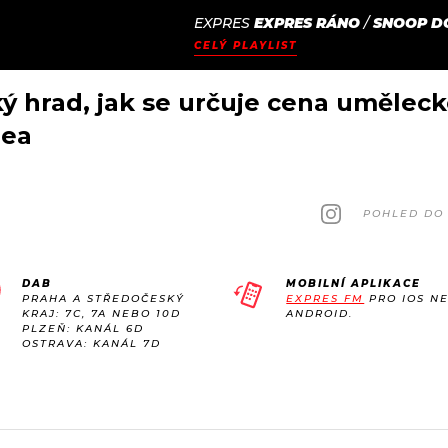
EXPRES
EXPRES RÁNO
/
SNOOP D
JAK
ODCASTY
SEZNAM.CZ
CELÝ PLAYLIST
NALADIT
 hrad, jak se určuje cena umělecké
zea
POHLED DO 
DAB
MOBILNÍ APLIKACE
PRAHA A STŘEDOČESKÝ
EXPRES FM
PRO IOS N
KRAJ: 7C, 7A NEBO 10D
ANDROID.
PLZEŇ: KANÁL 6D
OSTRAVA: KANÁL 7D