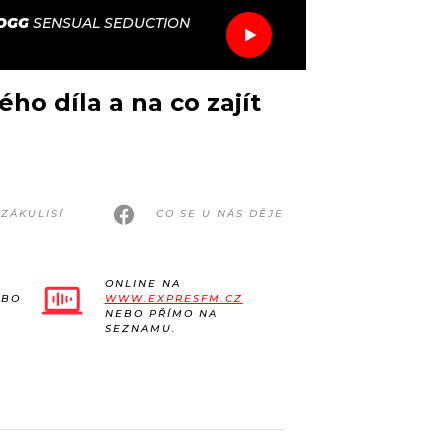
OGG
SENSUAL SEDUCTION
ho díla a na co zajít
ZÁKULISÍ
CO SE U NÁS DĚJE
ONLINE NA
EBO
WWW.EXPRESFM.CZ
NEBO PŘÍMO NA
SEZNAMU.