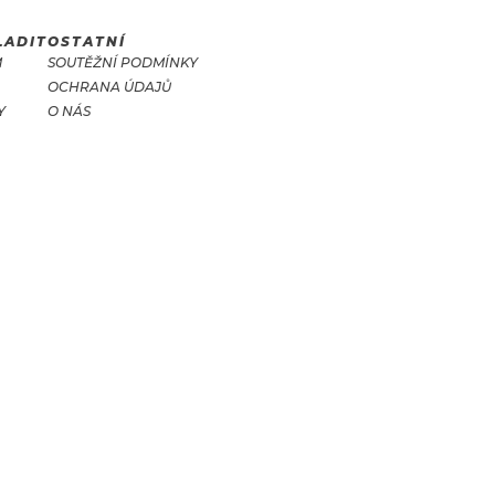
LADIT
OSTATNÍ
M
SOUTĚŽNÍ PODMÍNKY
OCHRANA ÚDAJŮ
Y
O NÁS
T