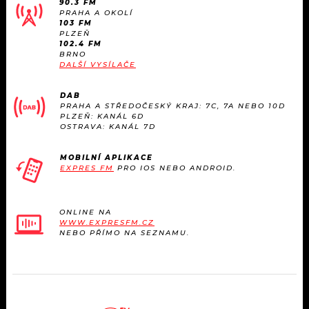
90.3 FM
KALENDÁŘ
PROGRAM
PRAHA A OKOLÍ
103 FM
PLZEŇ
KVÍZY
PLAYLIST
102.4 FM
BRNO
DALŠÍ VYSÍLAČE
VIP
JAK NALADIT
DAB
TRENDY
PRAHA A STŘEDOČESKÝ KRAJ: 7C, 7A NEBO 10D
PLZEŇ: KANÁL 6D
OSTRAVA: KANÁL 7D
KULTURA
MOBILNÍ APLIKACE
EXPRES FM
PRO IOS NEBO ANDROID.
MIX
OSTATNÍ
ONLINE NA
WWW.EXPRESFM.CZ
NEBO PŘÍMO NA SEZNAMU.