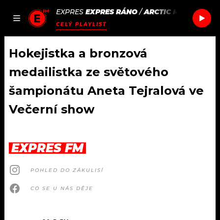
EXPRES
EXPRES RÁNO
/
ARCTIC MONKEYS
I
JAK
ČLÁNKY
PODCASTY
SEZNAM.CZ
CELÝ PLAYLIST
NALADIT
Hokejistka a bronzová
medailistka ze světového
DOMŮ
šampionátu Aneta Tejralová ve
Večerní show
ČLÁNKY
AKTUÁLNĚ
PODCASTY
EXPRES FM
HUDBA
JAK NALADIT
POHLED DO ZÁKULISÍ
ROZHOVORY
RÁDIO
CO SE U NÁS DĚJE
#NEBUDUDOMA
APLIKACE
SOUTĚŽE