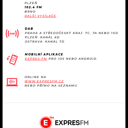
KALENDÁŘ
PLZEŇ
PROGRAM
102.4 FM
BRNO
KVÍZY
DALŠÍ VYSÍLAČE
PLAYLIST
DAB
VIP
JAK NALADIT
PRAHA A STŘEDOČESKÝ KRAJ: 7C, 7A NEBO 10D
PLZEŇ: KANÁL 6D
OSTRAVA: KANÁL 7D
TRENDY
MOBILNÍ APLIKACE
KULTURA
EXPRES FM
PRO IOS NEBO ANDROID.
MIX
ONLINE NA
WWW.EXPRESFM.CZ
OSTATNÍ
NEBO PŘÍMO NA SEZNAMU.