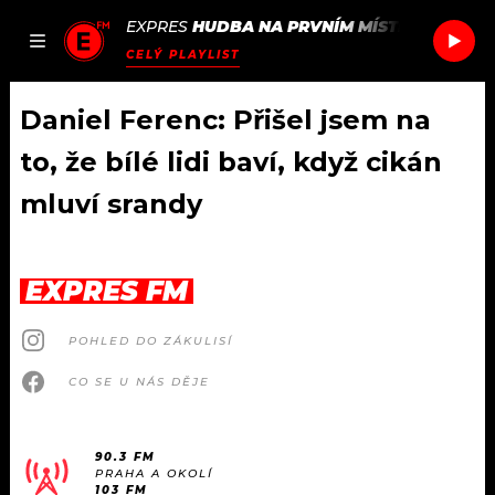
EXPRES
HUDBA NA PRVNÍM MÍSTĚ
/
DAN BAR
JAK
ČLÁNKY
PODCASTY
SEZNAM.CZ
CELÝ PLAYLIST
NALADIT
Daniel Ferenc: Přišel jsem na
to, že bílé lidi baví, když cikán
DOMŮ
mluví srandy
ČLÁNKY
EXPRES FM
AKTUÁLNĚ
PODCASTY
POHLED DO ZÁKULISÍ
HUDBA
JAK NALADIT
CO SE U NÁS DĚJE
ROZHOVORY
RÁDIO
#NEBUDUDOMA
APLIKACE
90.3 FM
SOUTĚŽE
PRAHA A OKOLÍ
103 FM