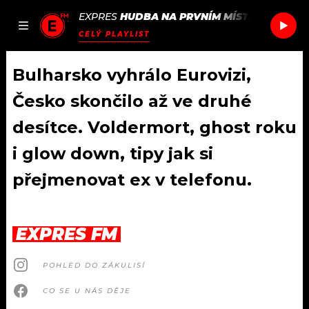
EXPRES
HUDBA NA PRVNÍM MÍSTĚ
/
CHEMIC
JAK
ČLÁNKY
PODCASTY
SEZNAM.CZ
CELÝ PLAYLIST
NALADIT
Bulharsko vyhrálo Eurovizi,
Česko skončilo až ve druhé
DOMŮ
desítce. Voldermort, ghost roku
i glow down, tipy jak si
ČLÁNKY
přejmenovat ex v telefonu.
AKTUÁLNĚ
PODCASTY
HUDBA
JAK NALADIT
EXPRES FM
ROZHOVORY
RÁDIO
POHLED DO ZÁKULISÍ
#NEBUDUDOMA
APLIKACE
SOUTĚŽE
CO SE U NÁS DĚJE