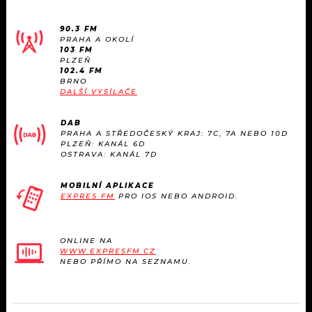
KALENDÁŘ
PROGRAM
90.3 FM
KVÍZY
PRAHA A OKOLÍ
PLAYLIST
103 FM
PLZEŇ
102.4 FM
VIP
JAK NALADIT
BRNO
DALŠÍ VYSÍLAČE
TRENDY
DAB
PRAHA A STŘEDOČESKÝ KRAJ: 7C, 7A NEBO 10D
KULTURA
PLZEŇ: KANÁL 6D
OSTRAVA: KANÁL 7D
MIX
MOBILNÍ APLIKACE
EXPRES FM
PRO IOS NEBO ANDROID.
OSTATNÍ
ONLINE NA
WWW.EXPRESFM.CZ
NEBO PŘÍMO NA SEZNAMU.