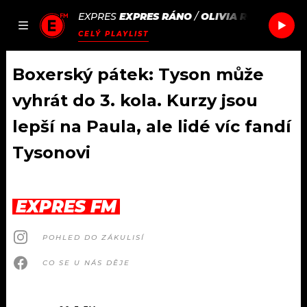
EXPRES
EXPRES RÁNO
/
OLIVIA RODRIGO
ST
JAK
ČLÁNKY
PODCASTY
SEZNAM.CZ
CELÝ PLAYLIST
NALADIT
Boxerský pátek: Tyson může
vyhrát do 3. kola. Kurzy jsou
DOMŮ
lepší na Paula, ale lidé víc fandí
Tysonovi
ČLÁNKY
AKTUÁLNĚ
PODCASTY
EXPRES FM
HUDBA
JAK NALADIT
POHLED DO ZÁKULISÍ
ROZHOVORY
RÁDIO
CO SE U NÁS DĚJE
#NEBUDUDOMA
APLIKACE
SOUTĚŽE