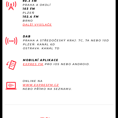
90.3 FM
KALENDÁŘ
PROGRAM
PRAHA A OKOLÍ
103 FM
PLZEŇ
KVÍZY
PLAYLIST
102.4 FM
BRNO
DALŠÍ VYSÍLAČE
VIP
JAK NALADIT
DAB
TRENDY
PRAHA A STŘEDOČESKÝ KRAJ: 7C, 7A NEBO 10D
PLZEŇ: KANÁL 6D
OSTRAVA: KANÁL 7D
KULTURA
MOBILNÍ APLIKACE
EXPRES FM
PRO IOS NEBO ANDROID.
MIX
OSTATNÍ
ONLINE NA
WWW.EXPRESFM.CZ
NEBO PŘÍMO NA SEZNAMU.