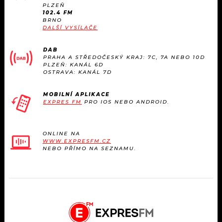
KALENDÁŘ
PLZEŇ
PROGRAM
102.4 FM
BRNO
KVÍZY
DALŠÍ VYSÍLAČE
PLAYLIST
DAB
VIP
JAK NALADIT
PRAHA A STŘEDOČESKÝ KRAJ: 7C, 7A NEBO 10D
PLZEŇ: KANÁL 6D
OSTRAVA: KANÁL 7D
TRENDY
MOBILNÍ APLIKACE
KULTURA
EXPRES FM
PRO IOS NEBO ANDROID.
MIX
ONLINE NA
WWW.EXPRESFM.CZ
OSTATNÍ
NEBO PŘÍMO NA SEZNAMU.