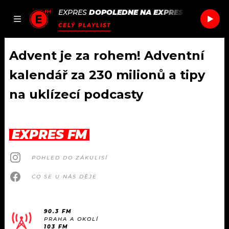
EXPRES
DOPOLEDNE NA EXPRES FM
/
OH W
JAK
ČLÁNKY
PODCASTY
SEZNAM.CZ
CELÝ PLAYLIST
NALADIT
Advent je za rohem! Adventní
kalendář za 230 milionů a tipy
DOMŮ
na uklízecí podcasty
ČLÁNKY
EXPRES FM
AKTUÁLNĚ
PODCASTY
POHLED DO ZÁKULISÍ
HUDBA
JAK NALADIT
CO SE U NÁS DĚJE
ROZHOVORY
RÁDIO
#NEBUDUDOMA
APLIKACE
90.3 FM
SOUTĚŽE
PRAHA A OKOLÍ
103 FM