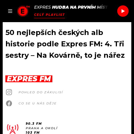
EXPRES
HUDBA NA PRVNÍM MÍSTĚ
/
WYFE
G
JAK
ČLÁNKY
PODCASTY
SEZNAM.CZ
CELÝ PLAYLIST
NALADIT
50 nejlepších českých alb
historie podle Expres FM: 4. Tři
DOMŮ
sestry – Na Kovárně, to je nářez
ČLÁNKY
EXPRES FM
AKTUÁLNĚ
PODCASTY
POHLED DO ZÁKULISÍ
HUDBA
JAK NALADIT
CO SE U NÁS DĚJE
ROZHOVORY
RÁDIO
#NEBUDUDOMA
APLIKACE
90.3 FM
SOUTĚŽE
PRAHA A OKOLÍ
103 FM