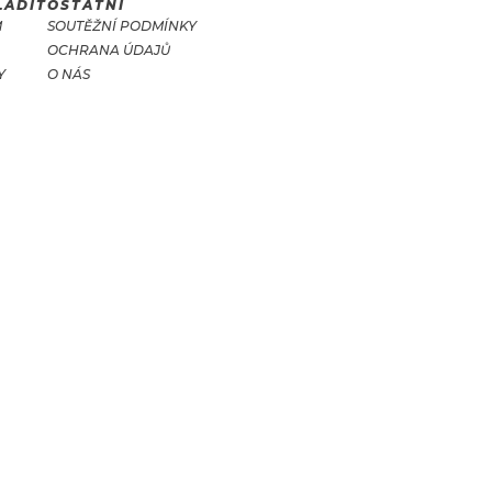
LADIT
OSTATNÍ
M
SOUTĚŽNÍ PODMÍNKY
OCHRANA ÚDAJŮ
Y
O NÁS
T