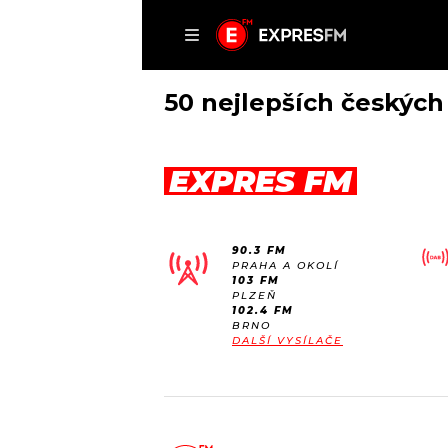
ČLÁNKY
P
50 nejlepších českých 
EXPRES FM
DOMŮ
ČLÁNKY
90.3 FM
AKTUÁLNĚ
PRAHA A OKOLÍ
VIP
103 FM
HUDBA
PLZEŇ
TRENDY
102.4 FM
ROZHOVORY
KULTURA
BRNO
DALŠÍ VYSÍLAČE
#NEBUDUDOMA
MIX
KALENDÁŘ
OSTATNÍ
KVÍZY
PODCASTY