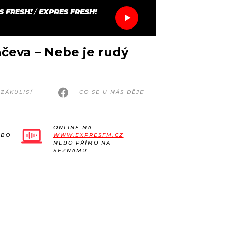
S FRESH!
/
EXPRES FRESH!
ačeva – Nebe je rudý
ZÁKULISÍ
CO SE U NÁS DĚJE
ONLINE NA
EBO
WWW.EXPRESFM.CZ
NEBO PŘÍMO NA
SEZNAMU.