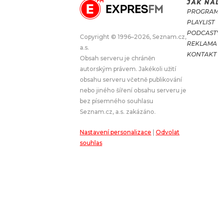
JAK NA
PROGRA
JAK NALADIT
PLAYLIST
PODCAST
Copyright © 1996–2026, Seznam.cz,
REKLAMA
RÁDIO
a.s.
KONTAKT
Obsah serveru je chráněn
APLIKACE
PLAYLIST
autorským právem. Jakékoli užití
PROGRAM
JAK NALADI
obsahu serveru včetně publikování
nebo jiného šíření obsahu serveru je
SOUTĚŽE
bez písemného souhlasu
Seznam.cz, a.s. zakázáno.
Nastavení personalizace
|
Odvolat
souhlas