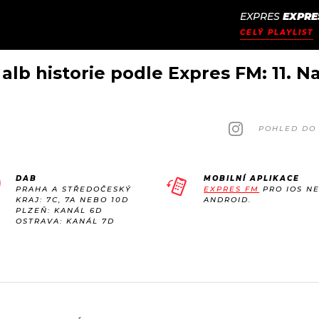
EXPRES
EXPRE
JAK
ODCASTY
SEZNAM.CZ
CELÝ PLAYLIST
NALADIT
alb historie podle Expres FM: 11. N
POHLED DO 
DAB
MOBILNÍ APLIKACE
PRAHA A STŘEDOČESKÝ
EXPRES FM
PRO IOS N
KRAJ: 7C, 7A NEBO 10D
ANDROID.
PLZEŇ: KANÁL 6D
OSTRAVA: KANÁL 7D