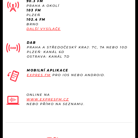
90.3 FM
KALENDÁŘ
PROGRAM
PRAHA A OKOLÍ
103 FM
PLZEŇ
KVÍZY
PLAYLIST
102.4 FM
BRNO
DALŠÍ VYSÍLAČE
VIP
JAK NALADIT
DAB
TRENDY
PRAHA A STŘEDOČESKÝ KRAJ: 7C, 7A NEBO 10D
PLZEŇ: KANÁL 6D
OSTRAVA: KANÁL 7D
KULTURA
MOBILNÍ APLIKACE
EXPRES FM
PRO IOS NEBO ANDROID.
MIX
OSTATNÍ
ONLINE NA
WWW.EXPRESFM.CZ
NEBO PŘÍMO NA SEZNAMU.