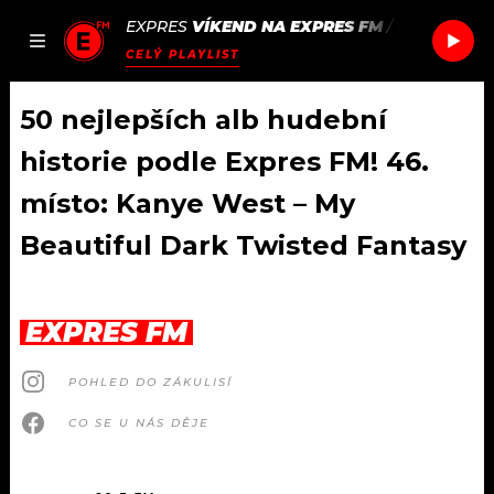
EXPRES
VÍKEND NA EXPRES FM
/
PULP
BABI
JAK
ČLÁNKY
PODCASTY
SEZNAM.CZ
CELÝ PLAYLIST
NALADIT
50 nejlepších alb hudební
historie podle Expres FM! 46.
DOMŮ
místo: Kanye West – My
Beautiful Dark Twisted Fantasy
ČLÁNKY
AKTUÁLNĚ
PODCASTY
EXPRES FM
HUDBA
JAK NALADIT
POHLED DO ZÁKULISÍ
ROZHOVORY
RÁDIO
CO SE U NÁS DĚJE
#NEBUDUDOMA
APLIKACE
SOUTĚŽE